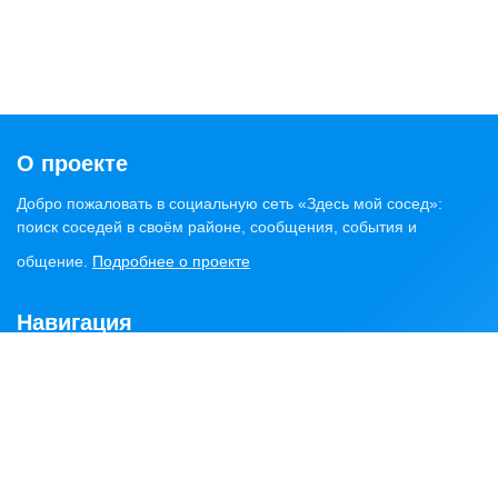
О проекте
Добро пожаловать в социальную сеть «Здесь мой сосед»:
поиск соседей в своём районе, сообщения, события и
общение.
Подробнее о проекте
Навигация
Главная
Статьи
Обсуждения
Сервисы