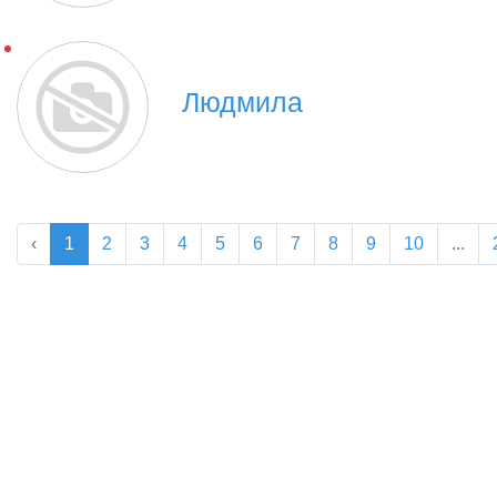
Людмила
‹
1
2
3
4
5
6
7
8
9
10
...