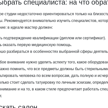
ыбрать специалиста: на что обр
е студии недостаточно ориентироваться только на близост
ы. Рекомендуется внимательно изучить специалистов, кото
ие: в идеале мастер должен:
ь подтверждение квалификации (диплом или сертификат).
ь оказать первую медицинскую помощь.
шо разбираться в особенностях выбранной сферы деятель
бое внимание нужно уделить аспекту того, какое оборудов
Важно помнить, что все предметы должны быть стерильными
ьтировать человека по всем вопросам, дать полную и ис
колько стоит сделать татуировку по личным эскизам, опред
внимание и на то, в каком стиле предпочитает работать спе
т.
скать салон