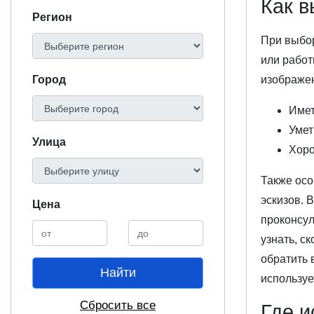
Как в
Регион
При выбор
или работ
изображен
Город
Имет
Умет
Улица
Хоро
Также осо
эскизов. 
Цена
проконсул
узнать, с
обратить 
Найти
используе
Сбросить все
Где и