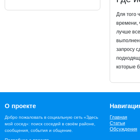
Для того 
времени, 
лучше все
выполненн
запросу с
подходящу
которые б
О проекте
Навигаци
Главная
Добро пожаловать в социальную сеть «Здесь
Статьи
мой сосед»: поиск соседей в своём районе,
Обсуждения
сообщения, события и общение.