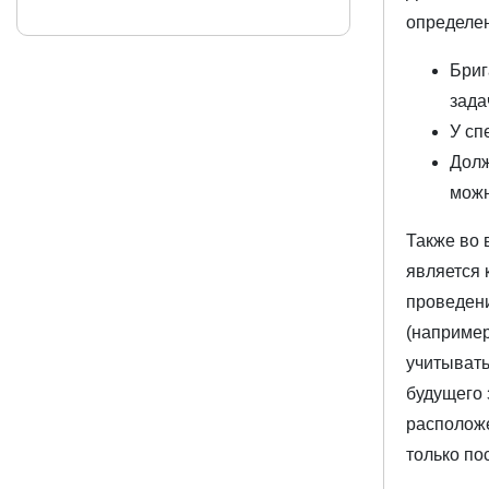
определе
Бриг
зада
У сп
Долж
можн
Также во 
является 
проведени
(например
учитывать
будущего 
расположе
только по