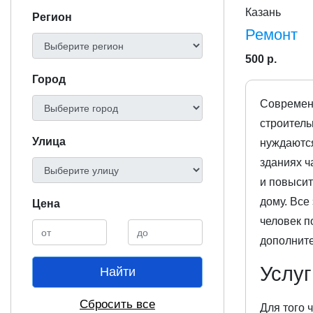
Казань
Регион
Ремонт
500 р.
Город
Современн
строитель
Улица
нуждаются
зданиях ч
и повысит
дому. Все
Цена
человек п
дополните
Услуг
Найти
Сбросить все
Для того 