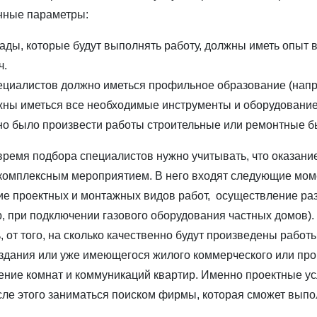
нные параметры:
ады, которые будут выполнять работу, должны иметь опыт
ч.
ециалистов должно иметься профильное образование (напри
ны иметься все необходимые инструменты и оборудование
о было произвести работы строительные или ремонтные бы
время подбора специалистов нужно учитывать, что оказани
комплексным мероприятием. В него входят следующие моме
е проектных и монтажных видов работ, осуществление ра
, при подключении газового оборудования частных домов).
, от того, на сколько качественно будут произведены работ
здания или уже имеющегося жилого коммерческого или про
ние комнат и коммуникаций квартир. Именно проектные усл
сле этого заниматься поиском фирмы, которая сможет выпо