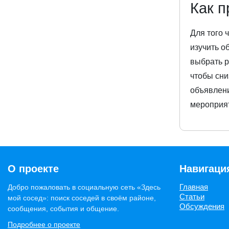
Как п
Для того 
изучить о
выбрать р
чтобы сни
объявлени
мероприя
О проекте
Навигаци
Главная
Добро пожаловать в социальную сеть «Здесь
Статьи
мой сосед»: поиск соседей в своём районе,
Обсуждения
сообщения, события и общение.
Подробнее о проекте