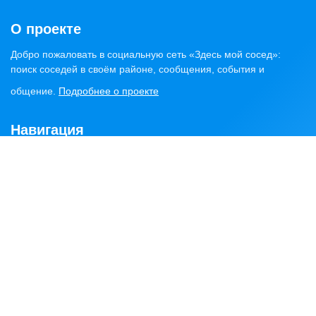
О проекте
Добро пожаловать в социальную сеть «Здесь мой сосед»:
поиск соседей в своём районе, сообщения, события и
общение.
Подробнее о проекте
Навигация
Главная
Статьи
Обсуждения
Сервисы
Объявления
Найти соседей
Районы