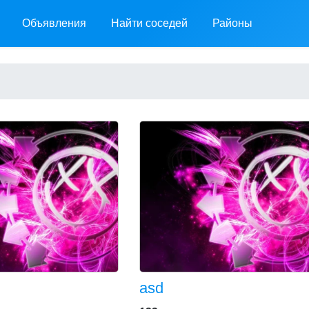
Объявления
Найти соседей
Районы
asd