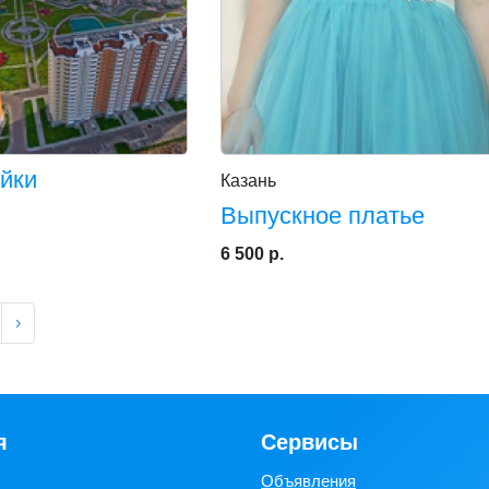
йки
Казань
Выпускное платье
6 500 р.
›
я
Сервисы
Объявления