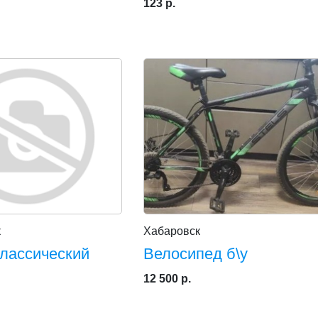
123 р.
к
Хабаровск
лассический
Велосипед б\у
12 500 р.