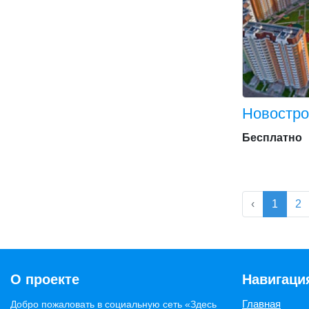
Новостро
Бесплатно
‹
1
2
О проекте
Навигаци
Главная
Добро пожаловать в социальную сеть «Здесь