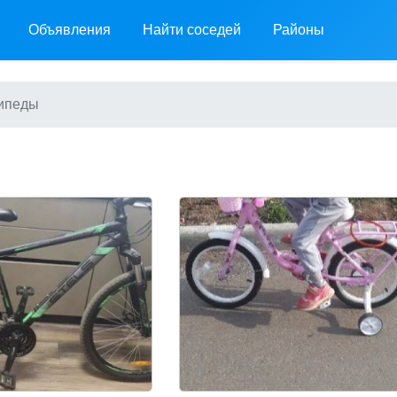
Объявления
Найти соседей
Районы
ипеды