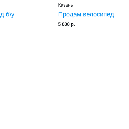
Казань
д б\у
Продам велосипед
5 000 р.